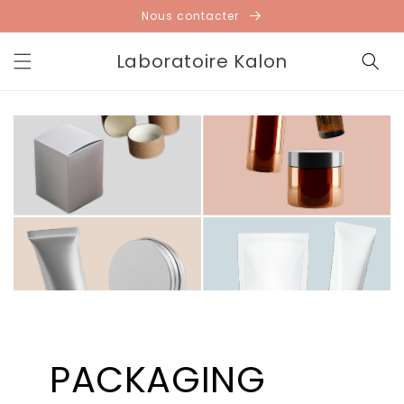
et
Nous contacter
passer
au
contenu
Laboratoire Kalon
PACKAGING