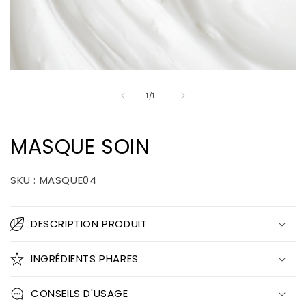
Ouvrir
le
de
média
1
/
1
1
dans
une
fenêtre
MASQUE SOIN
modale
SKU : MASQUE04
DESCRIPTION PRODUIT
INGRÉDIENTS PHARES
CONSEILS D'USAGE