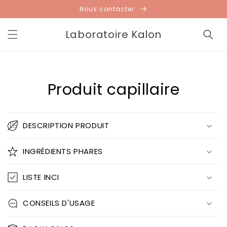
et
Nous contacter
passer
au
contenu
Laboratoire Kalon
Passer aux
informations
Produit capillaire
produits
DESCRIPTION PRODUIT
INGRÉDIENTS PHARES
LISTE INCI
CONSEILS D'USAGE